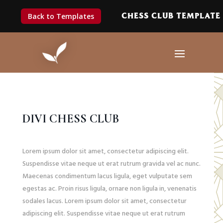
CHESS CLUB TEMPLATE
Back to Templates
DIVI CHESS CLUB
Lorem ipsum dolor sit amet, consectetur adipiscing elit.
Suspendisse vitae neque ut erat rutrum gravida vel ac nunc.
Maecenas condimentum lacus ligula, eget vulputate sem
egestas ac. Proin risus ligula, ornare non ligula in, venenatis
sodales lacus. Lorem ipsum dolor sit amet, consectetur
adipiscing elit. Suspendisse vitae neque ut erat rutrum