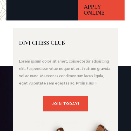
APPLY
ONLINE
DIVI CHESS CLUB
Lorem ipsum dolor sit amet, consectetur adipiscing
elit. Suspendisse vitae neque ut erat rutrum gravida
vel ac nunc. Maecenas condimentum lacus ligula,
eget vulputate sem egestas ac. Proin risus li
JOIN TODAY!